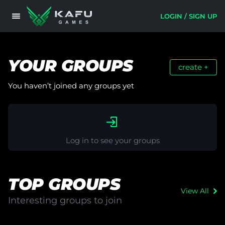
LOGIN / SIGN UP
YOUR GROUPS
create
+
You haven’t joined any groups yet
Log in to see your groups
TOP GROUPS
View All
Interesting groups to join