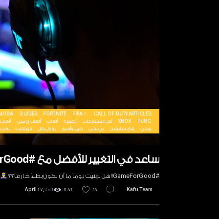
MOBA
GUIDES
FORTNITE
FIFA 20
CALL OF DUTY
ARTICLES
PUBG
XBOX
آخر المشاركات
أجهزة
ألعاب
ألعاب زومبي
ألعاب
ببجي
بلاي ستيشن
بي سي
حيل وأسرار
رويال باتل
فورتنايت
لعب
ساعد في التغيير للأفضل مع #GameForGood
#GameForGood!!هل تمنيت يوماً ما أن تكون بطلاً خارقاً؟؟
April 27, 2021
7072
68
0
Kafu Team