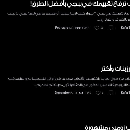
ترفع تقييمك في ببجي بأفضل الطرق!
فع تقييمك في ببجي ؟ سواء كنت لاعبا جديدا أو مخضرما في لعبة ببجي لا يجب
 بالخوف والتوتر إن…
February 11, 2021
25199
47
0
Kafu 
 بنات وأكثر
بنات من حول العالم اكتسبت الألعاب مجدها في أوائل التسعينيات، واستهدفت
 الترويجية اللاعبين الذكور في المقام الأول، حيث تم تصميم…
December 3, 2020
6684
7
0
Kafu 
ب زومبي مشهورة