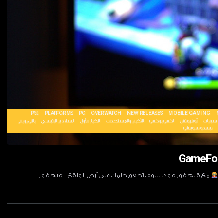
PS4
PLATFORMS
PC
OVERWATCH
NEW RELEASES
MOBILE GAMING
 سيارات
أوفرواتش
اكس بوكس
الأخبار والمستجدات
الخيار الأول
السلادير الرئيسي
باتل رويال
نينتندو سويتش
مع قيم فور قود ، سوف تحقق حلمك على أرض الواقع قيم فور…