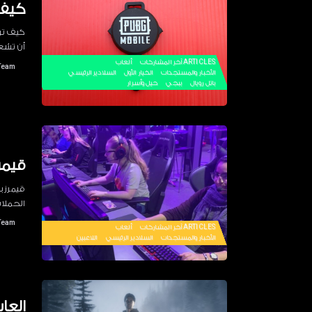
كيف 
كيف تر
أن تشعر
ARTICLES
آخر المشاركات
ألعاب
Team
الأخبار والمستجدات
الخيار الأول
السلادير الرئيسي
باتل رويال
ببجي
حيل وأسرار
قيمرز
قيمرز 
الحملات
Team
ARTICLES
آخر المشاركات
ألعاب
الأخبار والمستجدات
السلادير الرئيسي
اللاعبين
العا