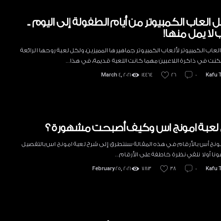
العاب الكمبيوتر من أيام الطفولة إلى اليوم ..
 لا يمل منها!
عاب الكمبيوتر لألعاب الكمبيوتر جماهيرها المميزين، ولكل لعبة روحها الرائعة
نت في ذاكرة اللاعبين مهما كانت اللعبة قديمة، في هذا…
March 4, 2021
14464
26
0
Kafu 
لعبة امونج اس وكيف أصبحت مشهورة ؟
ونج أس بالأرقام في هذه المقالة سنتطرق إلى شرح لعبة امونج اس بالتفصيل
نا أولا نلقي نظرة خاطفة على الأرقام…
February 25, 2021
7813
38
0
Kafu 