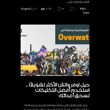
اللعب وتعرف على…
August 4, 2020
12668
15
0
Kafu
Team
ARTICLES
حيل اوفر واتش الأكثر تشويقًا ..
استخدم أفضل التكتيكات
لسحق أعدائك
حيل اوفر واتش التي سنقدمها هنا ستزيد من متعتك
مع أكثر الألعاب القتالية إثارةً. اللعبة مليئة بروح المغامرة