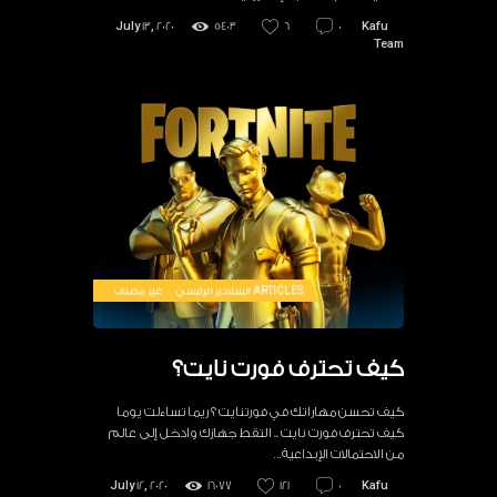
July 13, 2020
5403
6
0
Kafu
Team
ARTICLES
السلادير الرئيسي
غير مصنف
كيف تحترف فورت نايت؟
كيف تحسن مهاراتك في فورتنايت ؟ ريما تساءلت يوما
كيف تحترف فورت نايت .. التقط جهازك وادخل إلى عالم
من الاحتمالات الإبداعية…
July 12, 2020
16077
121
0
Kafu