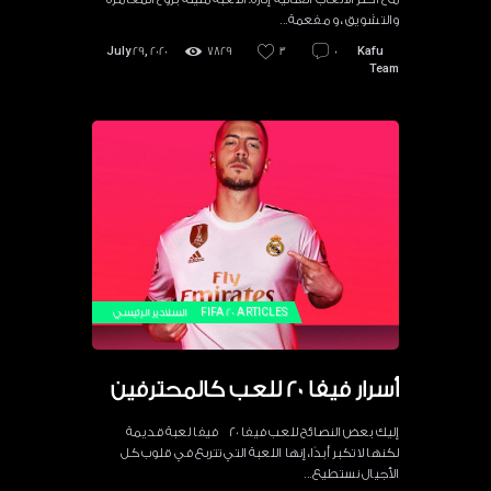
والتشويق ، و مفعمة…
July 29, 2020
7829
3
0
Kafu
Team
ARTICLES
FIFA 20
السلادير الرئيسي
أسرار فيفا 20 للعب كالمحترفين
إليك بعض النصائح للعب فيفا ٢٠ فيفا لعبة قديمة
لكنها لا تكبر أبدًا، إنها اللعبة التي تتربع في قلوب كل
الأجيال نستطيع…