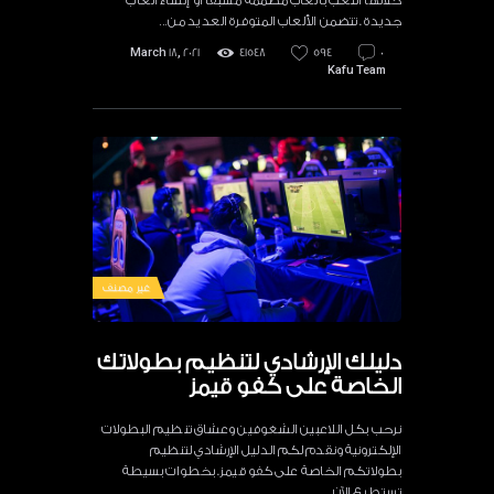
خلالها اللعب بألعاب مصممة مسبقًا أو إنشاء ألعاب
جديدة . تتضمن الألعاب المتوفرة العديد من…
March 18, 2021
41548
594
0
Kafu Team
غير مصنف
دليلك الإرشادي لتنظيم بطولاتك
الخاصة على كفو قيمز
نرحب بكل اللاعبين الشغوفين وعشاق تنظيم البطولات
الإلكترونية ونقدم لكم الدليل الإرشادي لتنظيم
بطولاتكم الخاصة على كفو قيمز. بخطوات بسيطة
تستطيع الآن…