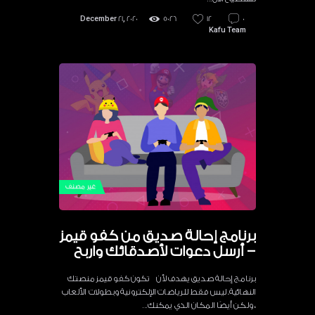
December 21, 2020
5026
12
0
Kafu Team
غير مصنف
برنامج إحالة صديق من كفو قيمز
– أرسل دعوات لأصدقائك واربح
برنامج إحالة صديق يهدف لأن تكون كفو قيمز منصتك
النهائية. ليس فقط للرياضات الإلكترونية وبطولات الألعاب
، ولكن أيضًا المكان الذي يمكنك…