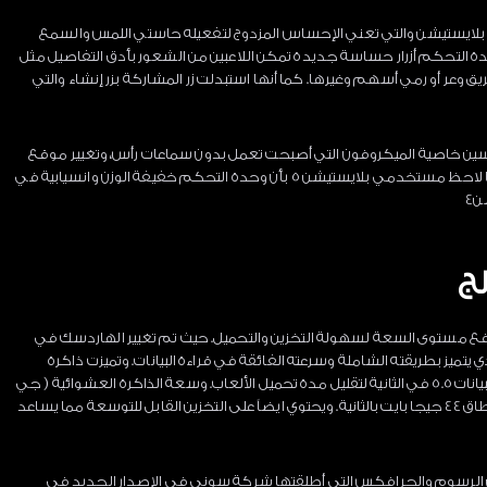
ايستيشن والتي تعني الإحساس المزدوج لتفعيله حاستي اللمس والسمع
التحكم أزرار حساسة جديدة تمكن اللاعبين من الشعور بأدق التفاصيل مثل
طريق وعر أو رمي أسهم وغيرها. كما أنها استبدلت زر المشاركة بزر إنشاء والتي
م تحسين خاصية الميكروفون التي أصبحت تعمل بدون سماعات رأس، وتغيير موقع
الخط الضوئي من الخلف إلى الأمام على جوانب اللمس. كما لاحظ مستخدمي بلايستيشن 5 بأن وحدة التحكم خفيفة الوزن وانسيابية في
ن4
ج
رفع مستوى السعة لسهولة التخزين والتحميل. حيث تم تغيير الهاردسك في
 الذي يتميز بطريقته الشاملة وسرعته الفائقة في قراءة البيانات. وتميزت ذاكرة
التخزين الداخلي (اس اس دي) بسعة 825 قيقا بايت لقراءة البيانات 5.5 في الثانية لتقليل مدة تحميل الألعاب. وسعة الذاكرة العشوائية ( جي
دي دي ار 6/ 256 بيت) 16 جيجا بايت، بينما تبلغ سعة ذاكرة النطاق 44 جيجا بايت بالثانية. ويحتوي ايضاً على التخزين القابل للتوسعة مما يساعد
ن الرسوم والجرافكس التي أطلقتها شركة سوني في الإصدار الجديد في