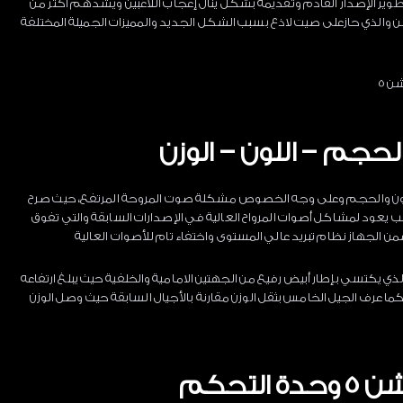
طوير الإصدار القادم وتقديمه بشكل ينال إعجاب اللاعبين ويشدهم أكثر من
 والذي حازعلى صيت لاذع بسبب الشكل الجديد والمميزات الجميلة المختلفة
ن 5
حجم – اللون – الوزن
لون والحجم وعلى وجه الخصوص مشكلة صوت المروحة المرتفع، حيث صرح
ب يعود لمشاكل أصوات المرواح العالية في الإصدارات السابقة والتي تفوق
لذي يكتسي بإطار أبيض رفيع من الجهتين الامامية والخلفية حيث يبلغ ارتفاعه
لعرض 15,35 بوصة، بينما يبلغ العمق 3,6 بوصة. كما عرف الجيل الخامس بثقل الوزن مقارنة بالأجيال السابقة حيث وصل الوزن
تحكم