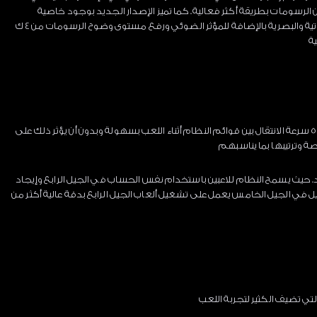
وي على أكثر من 10 تيرافلوب لتحسين الرسومات بطريقة أكثر فعالية. كما تميز الإصدار الجديد بوجود خاصية
جديدة ( راي تراسينج) التي تعمل على تحسين المؤثرات الصوتية والبصرية بالإضافة للمؤثر الضوئي ورفع مستوى وضوح الرسومات من 4 ك
من أبرز المزايا التي يتمتع بها نظام التشغيل في بلايستيشن 5 سرعة الانتقال بين قوائم النظام أثناء اللعب بسهولة وبدون أن يؤثر ذلك على
صة وترتيبها بما يناسبهم
حيث يسمح النظام للاعبين باستخدام نفس الحساب في الجيل الرابع وإيجاد
ي الجيل الخامس يعمل على تشغيل ألعاب الجيل الرابع بدقة عالية أكثر من