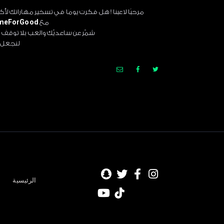
مرحبًا لاعبنا ! هل فكرت يوما في تسخير مهاراتك 
مع
meForGood#
شمّر عن ساعديّك والعب بلا توقف
لنجعل ا
الرئيسية