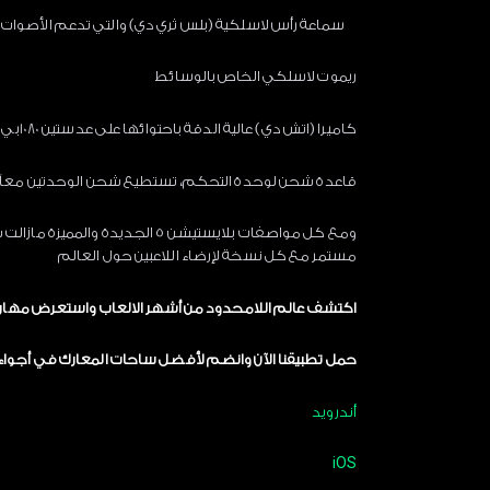
سماعة رأس لاسلكية (بلس ثري دي) والتي تدعم الأصوات ثلا
ريموت لاسلكي الخاص بالوسائط
كاميرا (اتش دي) عالية الدقة باحتوائها على عدستين 1080بي
قاعدة شحن لوحدة التحكم، تستطيع شحن الوحدتين معاً 
ومع كل مواصفات بلايستيشن 5 ا
مستمر مع كل نسخة لإرضاء اللاعبين حول العالم
اكتشف عالم اللامحدود من أشهر الالعاب واستعرض مهار
حمل تطبيقنا الآن وانضم لأفضل ساحات المعارك في أجواء
أندرويد
iOS