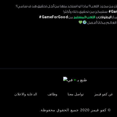
لأكثر من مجرد اللعب؟ ماذا لو استخدمتها من أجل تحقيق هدف سامي؟
Ga
ستتمكن من تحقيق ذلك وأكثر!
 مع
البطولات
و
اللعب المستمر
من
GameForGood#
لعالم مكانًا أفضل
صُنع بـ
♥
في
عن كفو قيمز
تواصل معنا
وظائف
الدعاية والاعلان
© كفو قيمز 2020 جميع الحقوق محفوظة.