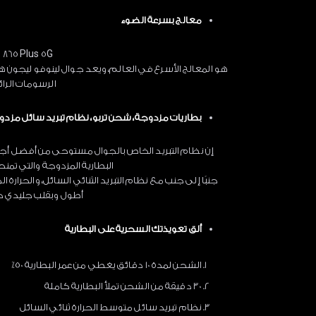
معالج بسرعة الضوء
865 Plus 5G
هو المعالج الأسرع في العالم، ويعد جوال لينوفو ليجون 
الرسومات الرا
بطاريات مزدوجة، شحن تربو، نظام تبريد سائل مزدو
إن نظام التبريد الخاص بالجوال مستوحى من أفضل أجه
البطارية المزدوجة والتي تم
جنبًا إلى جنب مع نظام التبريد الثنائي السائل، والحرارة
أطول وبقلب جليدي حت
ألق تعويذتك السحرية على البطارية
الشحن لمدة 10 دقائق يغطي من عمر البطارية 50٪
30 دقيقة من الشحن تملأ البطارية كاملة
نظام تبريد سائل متوسط الحرارة ثنائي السائل