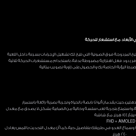
ي الأبعاد مع استشعار للحركة
 المزدوجة فوق الصوتية التي تتيح لك تشغيل الإجراءات بسرعة داخل اللعبة
ي توفر ردود فعل اهتزازية مضبوطة بدقة، باستخدام مستشعرات الحركة ثلاثية
لضبط الرؤية الخاصة بك والحصول على زاوية تصويب مثالية
، حيث يقدمان ألوانًا نابضة بالحياة وتجربة بصرية رائعة باستمرار
رعة، واستمتع بتجربة لعب سلسة وخالية من الضبابية بشكل لا يصدق مع معدل
تز. مع شاشة
FHD + AMOLED
 وسماع العدو في طريقك بتفاصيل حية، كما أن معدل التحديث باللمس يعادل
240 هرتز