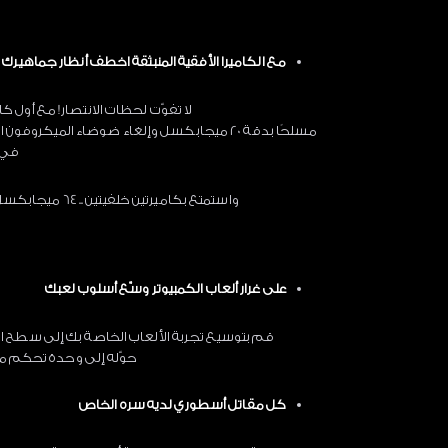
مع الكاميرا الأفقية المنبثقة اخطف أنظار جماهيرك
لا تفوّت لحظات الانتصار! مع أول كاميرا
مسلحًا بدقة 20 ميجابكسل وإلغاء ضوضاء الميكر
في 
واستمتع بكاميرتين خلفيتين .. 64 ميجابكسل فائقة الوضوح + 16 ميجابكسل زاوية عريضة للغاية مع اتصال
على غرار ألعاب الكمبيوتر وسّع أسلوب لعبك
قم بتوسيع تجربة الألعاب الخاصة بك إلى سطح 
حوّله إلى وحدة تحكم مع 
كل مقاتل أسطوري لديه سره الخاص