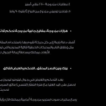
بطاريات مزدوجة 2500 مللي أمبير
شاحن توربيني مزدوج من النوع C بقوة 90 واط
هزازات مزدوجة، مفاتيح جانبية مزدوجة، تحكم ثلاث
أضف دقة بارعة إلى كل حركة تقوم بها باستخدام المفاتيح
مثل إطلاق النار، والمحركات الخطية ثنائية المحور والت
الأبعاد، يمكنك ببساطة إمالة الجوال 
بينك وبين النصر المحقق .. التحكم والعرض الفائق
يعد التحكم والعرض في جوال لينوفو ليجون مذهلين
احصل على اليد العليا مع فترة انتظار (لتنسي) فائق الس
تحديث يبلغ 144 هر
ومع مكبرات صوت استريو مزدوجة أمامية، يمكنك الآن رؤية