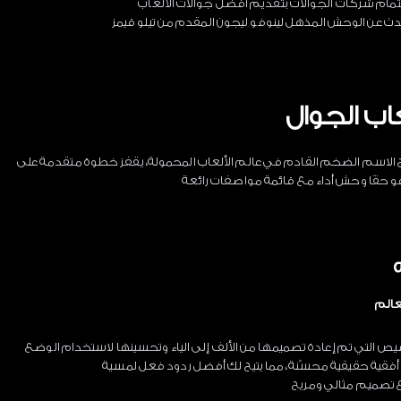
هتمام شركات الجوالات بتقديم أفضل جوالات الألعاب
 عن الوحش المذهل لينوفو ليجون المقدم من تيلو قيمز
اب الجوال
بح الاسم الضخم القادم في عالم الألعاب المحمولة، يقفز خطوة متقدمة على
هو حقًا وحش أداء مع قائمة مواصفات رائعة
عالم
ص التي تم إعادة تصميمها من الألف إلى الياء وتحسينها لاستخدام الوضع
فقية حقيقية محسّنة، مما يتيح لك أفضل ردود فعل لمسية
تصميم مثالي ومريح