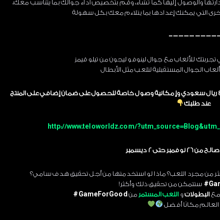
ارتها والوصول إليها كما تشاء، وقم بتخصيص أداء جوالك بما يتناسب معك،
رى التي يمكنك إعدادها بما يتلاءم معك بكل سهولة
—————————
ي تجربتك للألعاب مع جوال لينوفو ليجون من تيلو قيمز
عاب الجوال المستقبلية لتلعب مثل الأبطال
اطلبه مسبقًا الآن واربح بطاقة قوقل بلاي مجانية بقيمة 400 ريال سعودي وإمكانية وصول خاصة للحصول على ضمان إضافي على المنتج
عند طلبك
http://www.teloworldz.com/?utm_source=Blog&u
مبر حتى 2 ديسمبر
لأكثر من مجرد اللعب؟ ماذا لو استخدمتها من أجل تحقيق هدف سامي؟
Ga
ستتمكن من تحقيق ذلك وأكثر!
 مع
البطولات
و
اللعب المستمر
من
GameForGood#
لعالم مكانًا أفضل