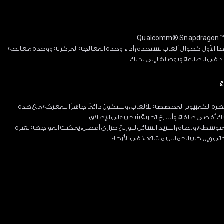
Qualcomm® Snapdragon ™ 
هذا الأول كجوال ألعاب يستخدم أداء وحدة المعالجة المركزية ووحدة معالجة
ئد في الصناعة ويوصلها إلى يديك
ج
زة الكمبيوتر المخصصة للألعاب، وستكون دائمًا جاهزًا للمعركة مع هذه
نحك أقصى طاقة، وأسرع تجربة شحن على الإطلاق
 المتوسطة، ونظام التبريد السائل لتوزيع حراري أفضل، يمكنك المواجهة لفترة
ى وإن كان الحماس مشتعلا في الأرجاء