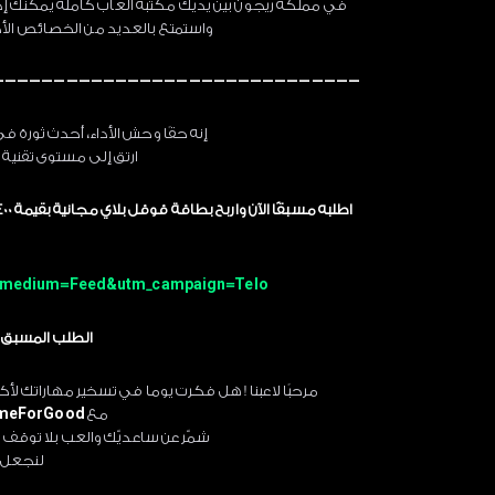
في مملكة ريجون بين يديك مكتبة ألعاب كاملة يمكنك إد
واستمتع بالعديد من الخصائص الأخ
—————————————————————————————–
إنه حقًا وحش الأداء، أحدث ثورة ف
ارتق إلى مستوى تقنية أل
tm_medium=Feed&utm_campaign=Telo
الطلب المسبق صالح من 26 نوف
مرحبًا لاعبنا ! هل فكرت يوما في تسخير مهاراتك 
مع
meForGood#
شمّر عن ساعديّك والعب بلا توقف
لنجعل ا