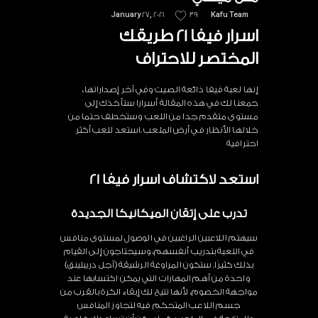
January 27, 2021
39
Kafu Team
اسرار فيفا 21 طريقك
المختصر للاحتراف
إنها لعبة فيفا ذائعة الصيت وفي آخر إصداراتها،
جمعنا لك في هذه المقالة أسرارا ستأخذك إلى
مستوى متقدم جدا من اللعب وستخطف حتما من
خلالها الأنظار في أرض الملعب .استعد للعب أكثر
احترافية
استعد لاكتشاف اسرار فيفا 21
تدرب على إتقان الميكانيكا الجديدة
سيهتم اللاعبين الراغبين في الوصول لمستوى منافس
في اللعبة بتدريب أنفسهم، وسيحتاجون إلى القيام
بذلك كثيرًا. ستكون المراوغة الرشيقة (آجل دريبلينق)
واحدة من أهم المهارات التي يمكن اكتسابها عند
مواجهة الخصوم، لأنها تتيح لك إبقاء الكرة بالقرب من
جسم اللاعب المتحكم فيه لتجاوز المنافس