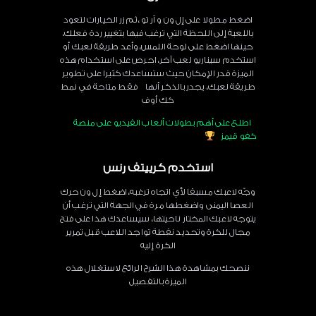
اضغط مطولا على إل ون و آر تو ،ثم زر الخيارات لتعود
باللعبة إلى اللحظة التي ترغب فيها بتغيير ردة فعلك،
حينها اضغط على لوحة اللمس، وأعد طريقة لعبك أو
استخدم سيناريو لعب آخر، احرص على استخدام هذه
الميزة قدر الإمكان حيث ستساعدك كثيرا على تطوير
طريقة لعبك، يجدر بالذكر أنها فقط متاحة في نمط
كك أوف
اطلع على أهم بطولات ألعاب الفيديو على منصة
كفو قيمز
استخدم كرييتف رنس
وجّه لاعبك مسبقا لأي اتجاه ترغبه، اضغط إل ون حرك
العصا اليمنى واضغطها مرة في الجهة التي ترغب أن
يتوجه لاعبك المختار ناحيتها، سيساعدك هذا على فتح
مجال للكرة وتحديد نقطة تواجد اللاعب قبل تمرير
الكرة إليه
ننصحك بمشاهدة هذا الشرح الرائع لاستغلال هذه
الميزة بالتفصيل