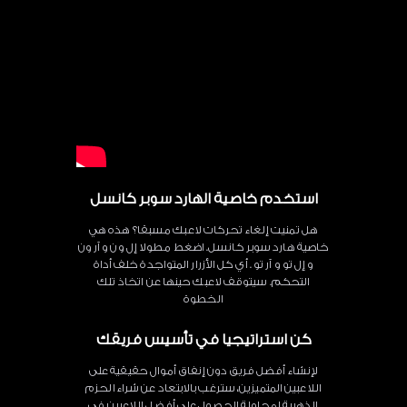
استخدم خاصية الهارد سوبر كانسل
هل تمنيت إلغاء تحركات لاعبك مسبقا؟ هذه هي
خاصية هارد سوبر كانسل. اضغط مطولا إل ون و آر ون
و إل تو و آر تو . أي كل الأزرار المتواجدة خلف أداة
التحكم. سيتوقف لاعبك حينها عن اتخاذ تلك
الخطوة
كن استراتيجيا في تأسيس فريقك
لإنشاء أفضل فريق دون إنفاق أموال حقيقية على
اللاعبين المتميزين، سترغب بالابتعاد عن شراء الحزم
الذهبية لمحاولة الحصول على أفضل اللاعبين في