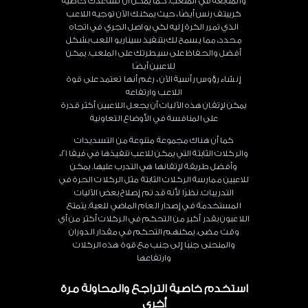
والمتابعة في الملعب. كما يمكن أن تساعدك خاصية
كرييتف رنس أيضًا، حيث يمكنك الآن توجيه اللاعب
الذي تمرر الكرة إليه لكي يواصل الجري في اتجاه
محدد، مما يسمح لك بتنفيذ سيناريو اللعب بشكل
أفضل والحفاظ على سيطرتك على الملعب. يمكن
للاعبين أيضًا
إنشاء رؤوس رأسية الآن ، رغم أنها تعتمد على قوة
اللاعب وارتفاعه
يمكن لإتقان هذه الآليات أن يجعل اللاعبين أكثر قدرة
على المنافسة في الأوضاع التعاونية
كما أن هناك مجموعة متنوعة من التسديدات
والركلات الثابتة التي يمكن للاعب تنفيذها في فيفا 21،
وأفضل طريقة لإتقانها هي التدرب عليها. يمكن
للاعبين ممارسة الركلات الثابتة مثل الركلات الحرة في
التدريبات. نظرًا لأنه قد تم إصلاح بعض الآليات
المستخدمة في إصدار العام الماضي للعبة. يتمتع
اللاعبون بقدر أكبر من التحكم في الركلات أكثر من أي
وقت مضى. يمكنهم التحكم في مقدار الدوران
والمنحنى جنبًا إلى جنب مع قوة هذه الركلات
وارتفاعها
استخدم خاصية التراجع والمحاولة مرة
أخرى