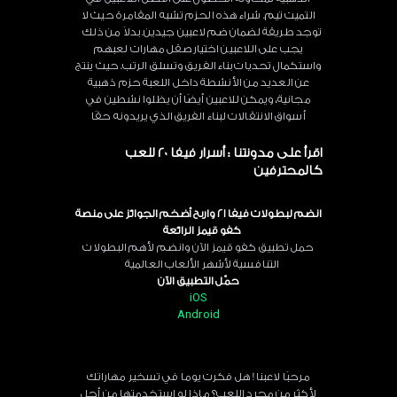
التميت تيم. شراء هذه الحزم تشبه المقامرة حيث لا
توجد طريقة لضمان ضم لاعبين جيدين. بدلاً من ذلك
يجب على اللاعبين اختيار صقل مهارات لعبهم
واستكمال تحديات بناء الفريق وتسلق الرتب. حيث ينتج
عن العديد من الأنشطة داخل اللعبة حزم ذهبية
مجانية، ويمكن للاعبين أيضًا أن يظلوا نشطين في
أسواق الانتقالات لبناء الفريق الذي يريدونه حقًا
اقرأ على مدونتنا :
أسرار فيفا 20 للعب
كالمحترفين
انضم لبطولات فيفا 21 واربح أضخم الجوائز على منصة
كفو قيمز الرائعة
حمل تطبيق كفو قيمز الآن وانضم لأهم البطولات
التنافسية لأشهر الألعاب العالمية
حمّل التطبيق الآن
iOS
Android
مرحبًا لاعبنا ! هل فكرت يوما في تسخير مهاراتك
لأكثر من مجرد اللعب؟ ماذا لو استخدمتها من أجل